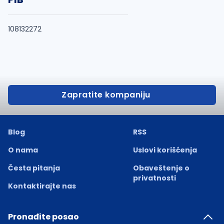
108132272
Zapratite kompaniju
Blog
RSS
O nama
Uslovi korišćenja
Česta pitanja
Obaveštenje o
privatnosti
Kontaktirajte nas
Pronađite posao