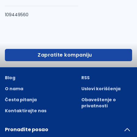
109449560
Zapratite kompaniju
Blog
RSS
O nama
Uslovi korišćenja
Česta pitanja
Obaveštenje o
privatnosti
Kontaktirajte nas
Pronađite posao