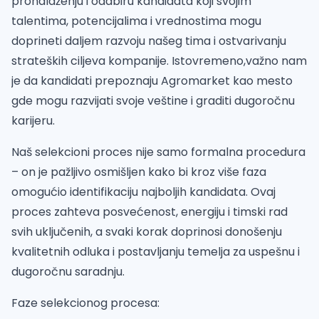
pronalaženju i odabiru kandidata koji svojim
talentima, potencijalima i vrednostima mogu
doprineti daljem razvoju našeg tima i ostvarivanju
strateških ciljeva kompanije. Istovremeno,važno nam
je da kandidati prepoznaju Agromarket kao mesto
gde mogu razvijati svoje veštine i graditi dugoročnu
karijeru.
Naš selekcioni proces nije samo formalna procedura
– on je pažljivo osmišljen kako bi kroz više faza
omogućio identifikaciju najboljih kandidata. Ovaj
proces zahteva posvećenost, energiju i timski rad
svih uključenih, a svaki korak doprinosi donošenju
kvalitetnih odluka i postavljanju temelja za uspešnu i
dugoročnu saradnju.
Faze selekcionog procesa: