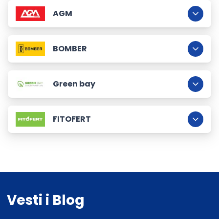
AGM
BOMBER
Green bay
FITOFERT
Fertico fabrika
Agromarket grupe
Vesti i Blog