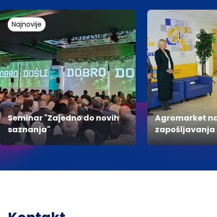
Najnovije
Seminar "Zajedno do novih
Agromarket n
saznanja"
zapošljavanja i
susret sa bud
profesionalci