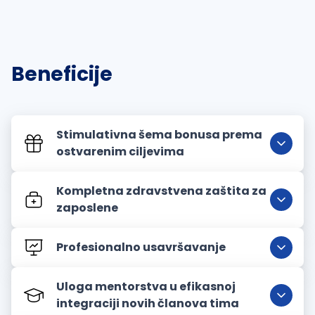
Beneficije
Stimulativna šema bonusa prema
ostvarenim ciljevima
Kompletna zdravstvena zaštita za
zaposlene
Profesionalno usavršavanje
Programi stručnih obuka usmerenih na
Uloga mentorstva u efikasnoj
razvoj poslovnih i interpersonalnih veština
integraciji novih članova tima