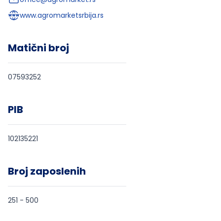
www.agromarketsrbija.rs
Matični broj
07593252
PIB
102135221
Broj zaposlenih
251 - 500