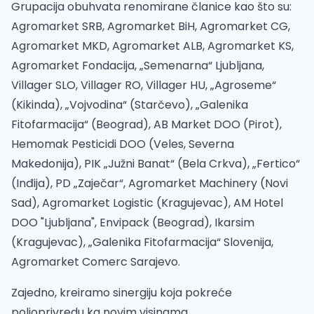
Grupacija obuhvata renomirane članice kao što su:
Agromarket SRB, Agromarket BiH, Agromarket CG,
Agromarket MKD, Agromarket ALB, Agromarket KS,
Agromarket Fondacija, „Semenarna“ Ljubljana,
Villager SLO, Villager RO, Villager HU, „Agroseme“
(Kikinda), „Vojvodina“ (Starčevo), „Galenika
Fitofarmacija“ (Beograd), AB Market DOO (Pirot),
Hemomak Pesticidi DOO (Veles, Severna
Makedonija), PIK „Južni Banat“ (Bela Crkva), „Fertico“
(Inđija), PD „Zaječar“, Agromarket Machinery (Novi
Sad), Agromarket Logistic (Kragujevac), AM Hotel
DOO "Ljubljana", Envipack (Beograd), Ikarsim
(Kragujevac), „Galenika Fitofarmacija“ Slovenija,
Agromarket Comerc Sarajevo.
Zajedno, kreiramo sinergiju koja pokreće
poljoprivredu ka novim visinama.