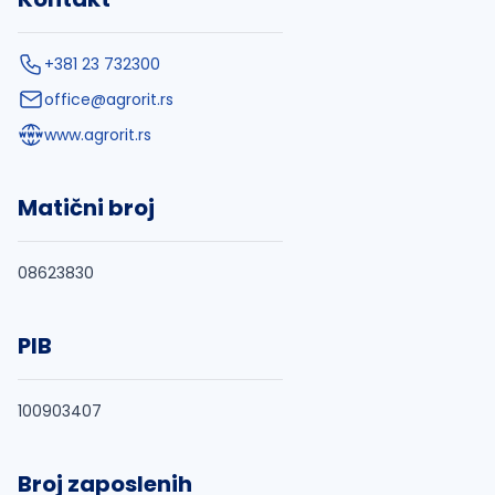
+381 23 732300
office@agrorit.rs
www.agrorit.rs
Matični broj
08623830
PIB
100903407
Broj zaposlenih