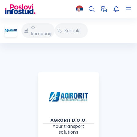
O
Kontakt
kompaniji
AGRORIT D.O.O.
Your transport
solutions