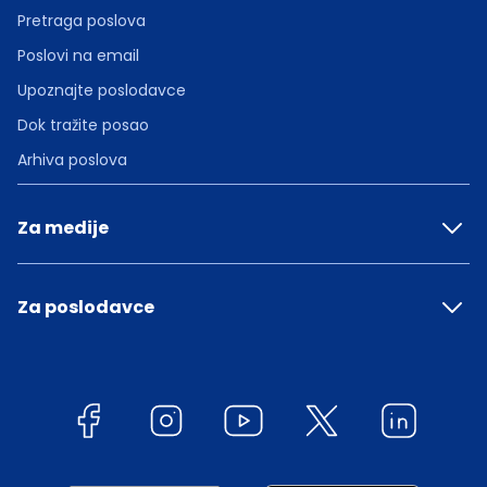
Pretraga poslova
Poslovi na email
Upoznajte poslodavce
Dok tražite posao
Arhiva poslova
Za medije
Za poslodavce