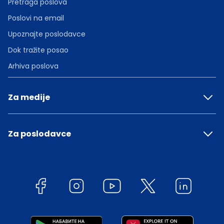
Pretraga poslova
Poslovi na email
Upoznajte poslodavce
Dok tražite posao
Arhiva poslova
Za medije
Za poslodavce