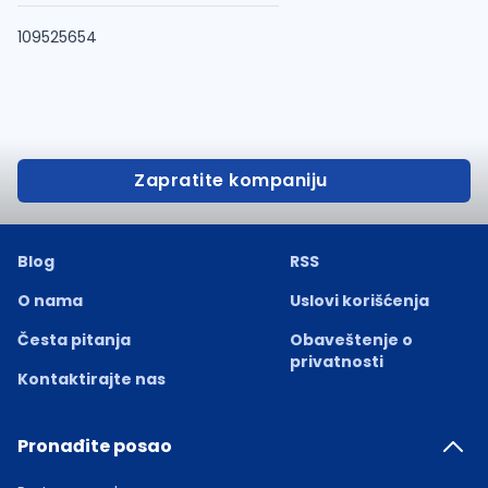
109525654
Zapratite kompaniju
Blog
RSS
O nama
Uslovi korišćenja
Česta pitanja
Obaveštenje o
privatnosti
Kontaktirajte nas
Pronađite posao