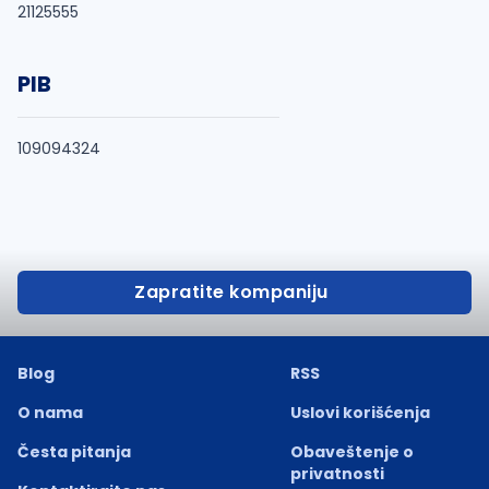
21125555
PIB
109094324
Zapratite kompaniju
Blog
RSS
O nama
Uslovi korišćenja
Česta pitanja
Obaveštenje o
privatnosti