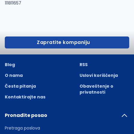
111811657
Zapratite kompaniju
Blog
RSS
O nama
Uslovi korišćenja
Česta pitanja
Obaveštenje o
privatnosti
Kontaktirajte nas
Pronađite posao
Pretraga poslova