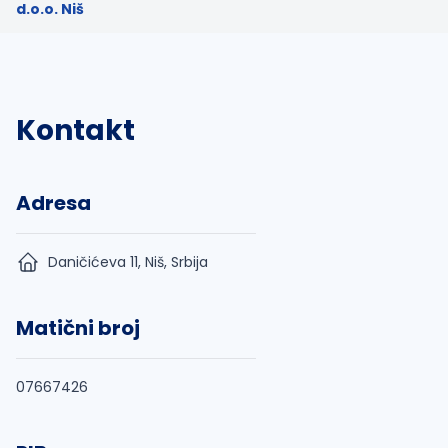
d.o.o. Niš
Kontakt
Adresa
Daničićeva 11, Niš, Srbija
Matični broj
07667426