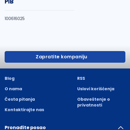
PIB
100616025
Zapratite kompaniju
Blog
RSS
O nama
Uslovi korišćenja
Česta pitanja
Obaveštenje o
privatnosti
Kontaktirajte nas
Pronađite posao