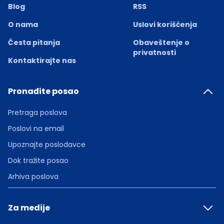
Blog
RSS
O nama
Uslovi korišćenja
Česta pitanja
Obaveštenje o
privatnosti
Kontaktirajte nas
Pronađite posao
Pretraga poslova
Poslovi na email
Upoznajte poslodavce
Dok tražite posao
Arhiva poslova
Za medije