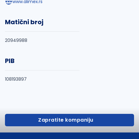
www.alimex.rs
Matični broj
20949988
PIB
108193897
Zapratite kompaniju