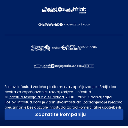
Poslovi Infostud vodeća platforma za zapošljavanje u Srbiji, deo
centra za zapošljavanje i razvoj karijere - Infostud.
©
Infostud rešenja d.o.o. Subotica
, 2000 -
2026
. Sadržaj sajta
Poslovi.infostud.com
je vlasništvo
Infostuda
. Zabranjeno je njegovo
preuzimanje bez dozvole
Infostuda
, zarad komercijalne upotrebe ili
u druge svrhe, osim za lične potrebe posetilaca sajta.
Uslovi
Zapratite kompaniju
korišćenja.