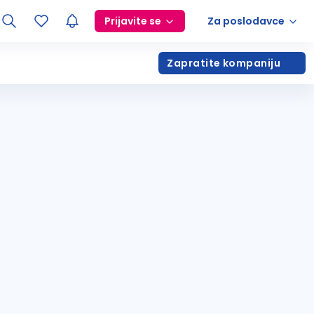
Prijavite se
Za poslodavce
Zapratite kompaniju