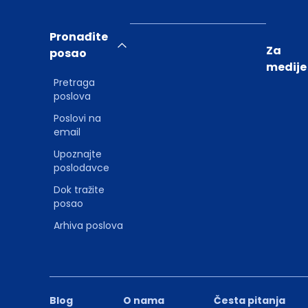
Pronađite
Za
posao
medije
Pretraga
poslova
Poslovi na
email
Upoznajte
poslodavce
Dok tražite
posao
Arhiva poslova
Blog
O nama
Česta pitanja