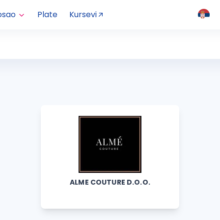
osao
Plate
Kursevi
ALME COUTURE D.O.O.