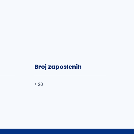
Broj zaposlenih
< 20