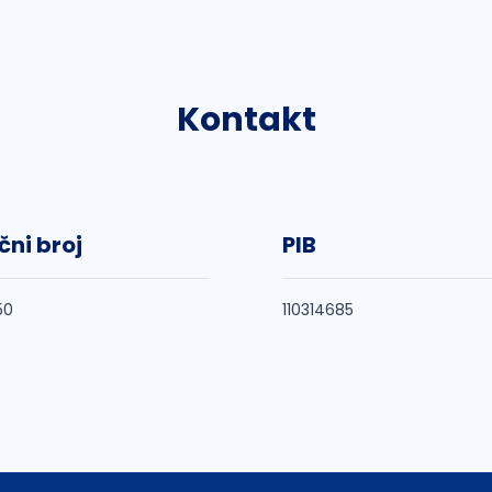
Kontakt
čni broj
PIB
50
110314685