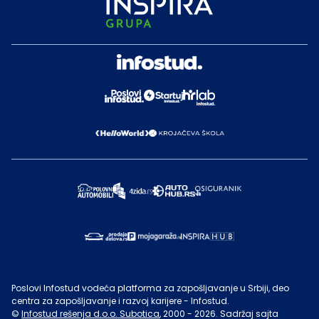
Poslovi Infostud vodeća platforma za zapošljavanje u Srbiji, deo
centra za zapošljavanje i razvoj karijere - Infostud.
©
Infostud rešenja d.o.o. Subotica
, 2000 -
2026
. Sadržaj sajta