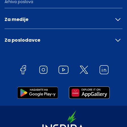
Arhiva poslova
Za medije
Za poslodavce