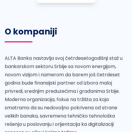
O kompaniji
ALTA Banka nastavlja svoj četrdesetogodišnji staž u
bankarskom sektoru Srbije sa novom energijom,
novom vizijom i namerom da barem još četrdeset
godina bude finansijski partner od izbora maloj
privredi, srednjim preduzećima i građanima Srbije.
Moderna organizacija, fokus na tržišta za koja
smatramo da su nedovoljno pokrivena od strane
velikih banaka, savremena tehničko tehnološka
rešenja u poslovanju i orijentacija ka digitalizaciji