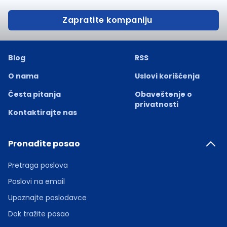
Zapratite kompaniju
Blog
RSS
O nama
Uslovi korišćenja
Česta pitanja
Obaveštenje o
privatnosti
Kontaktirajte nas
Pronađite posao
Pretraga poslova
Poslovi na email
Upoznajte poslodavce
Dok tražite posao