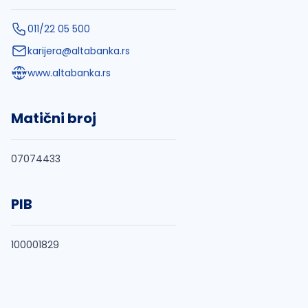
011/22 05 500
karijera@altabanka.rs
www.altabanka.rs
Matični broj
07074433
PIB
100001829