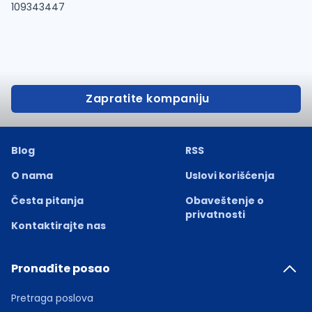
109343447
Zapratite kompaniju
Blog
RSS
O nama
Uslovi korišćenja
Česta pitanja
Obaveštenje o
privatnosti
Kontaktirajte nas
Pronađite posao
Pretraga poslova