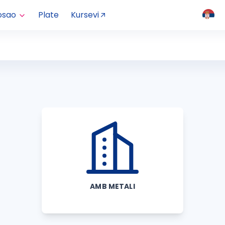
osao
Plate
Kursevi
AMB METALI