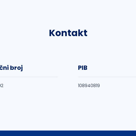
Kontakt
čni broj
PIB
92
108940819