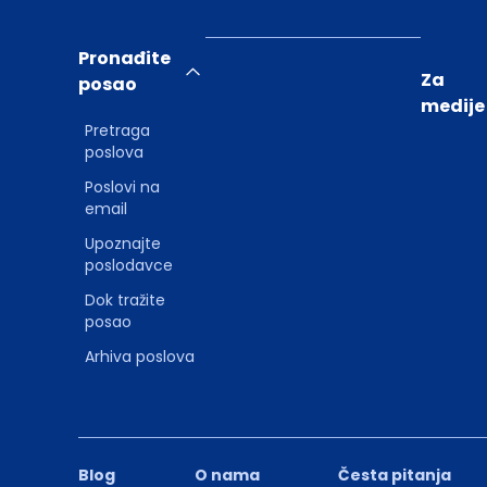
Pronađite
Za
posao
medije
Pretraga
poslova
Poslovi na
email
Upoznajte
poslodavce
Dok tražite
posao
Arhiva poslova
Blog
O nama
Česta pitanja