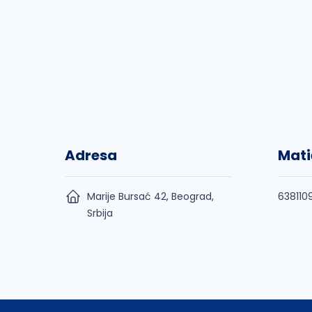
Adresa
Mati
Marije Bursać 42, Beograd,
638110
Srbija