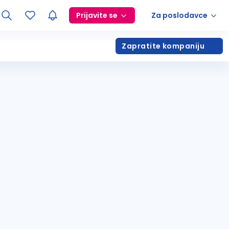
Prijavite se
Za poslodavce
Zapratite kompaniju