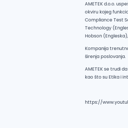
AMETEK d.o.o. uspeš
okviru kojeg funkci
Compliance Test So
Technology (Engles
Hobson (Engleska),
Kompanija trenutno
širenja poslovanja.
AMETEK se trudi d
kao što su Etika i i
https://www.youtu