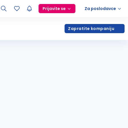
Prijavite se
Za poslodavce
Zapratite kompaniju