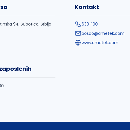
esa
Kontakt
tinska 94, Subotica, Srbija
630-100
posao@ametek.com
www.ametek.com
 zaposlenih
00