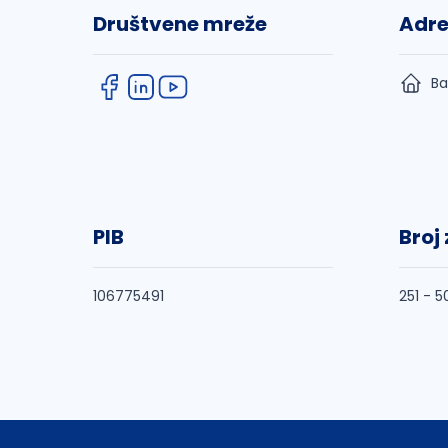
Društvene mreže
Adr
Ba
PIB
Broj
106775491
251 - 5