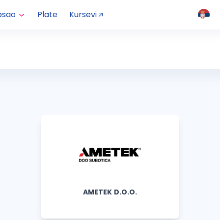
osao
Plate
Kursevi
AMETEK D.O.O.