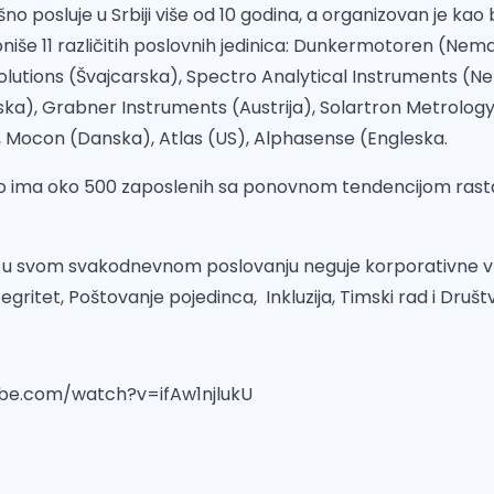
no posluje u Srbiji više od 10 godina, a organizovan je kao
oniše 11 različitih poslovnih jedinica: Dunkermotoren (Nemač
lutions (Švajcarska), Spectro Analytical Instruments (N
ka), Grabner Instruments (Austrija), Solartron Metrology
 Mocon (Danska), Atlas (US), Alphasense (Engleska.
 ima oko 500 zaposlenih sa ponovnom tendencijom rasta 
a u svom svakodnevnom poslovanju neguje korporativne v
ntegritet, Poštovanje pojedinca, Inkluzija, Timski rad i Dru
be.com/watch?v=ifAw1njlukU