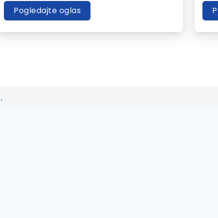
Pogledajte oglas
P
.