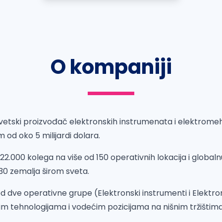
O kompaniji
svetski proizvođač elektronskih instrumenata i elektrome
od oko 5 milijardi dolara.
.000 kolega na više od 150 operativnih lokacija i global
 30 zemalja širom sveta.
od dve operativne grupe (Elektronski instrumenti i Elektr
im tehnologijama i vodećim pozicijama na nišnim tržištima