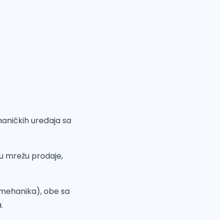
haničkih uređaja sa
nu mrežu prodaje,
omehanika), obe sa
.