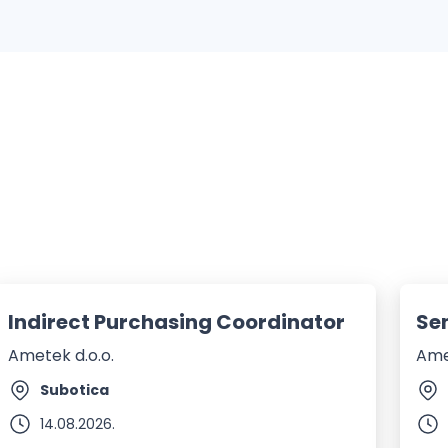
Indirect Purchasing Coordinator
Se
Ametek d.o.o.
Ame
Subotica
14.08.2026.