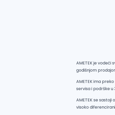
AMETEK je vodeći 
godišnjom prodajom 
AMETEK ima preko 22
servisa i podrške u
AMETEK se sastoji 
visoko diferenciran