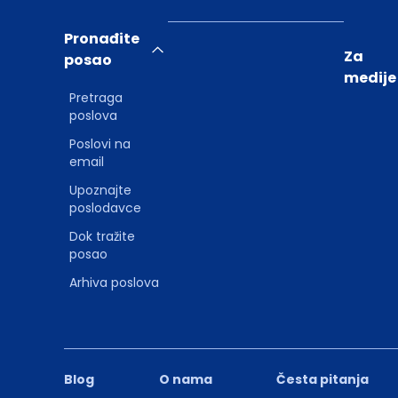
Pronađite
Za
posao
medije
Pretraga
poslova
Poslovi na
email
Upoznajte
poslodavce
Dok tražite
posao
Arhiva poslova
Blog
O nama
Česta pitanja