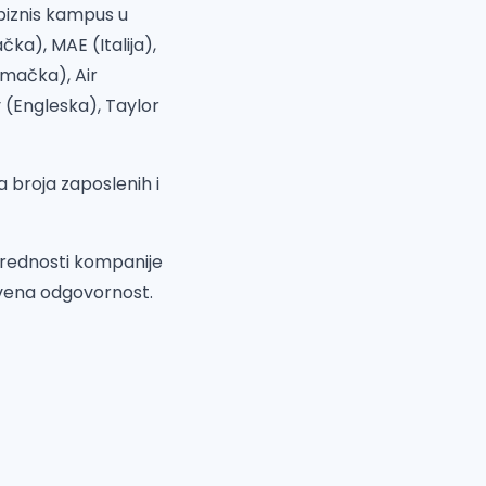
 biznis kampus u
ka), MAE (Italija),
emačka), Air
 (Engleska), Taylor
broja zaposlenih i
rednosti kompanije
štvena odgovornost.