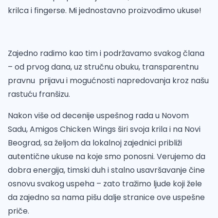
krilca i fingerse. Mi jednostavno proizvodimo ukuse!
Zajedno radimo kao tim i podržavamo svakog člana
– od prvog dana, uz stručnu obuku, transparentnu
pravnu prijavu i mogućnosti napredovanja kroz našu
rastuću franšizu.
Nakon više od decenije uspešnog rada u Novom
Sadu, Amigos Chicken Wings širi svoja krila i na Novi
Beograd, sa željom da lokalnoj zajednici približi
autentične ukuse na koje smo ponosni. Verujemo da
dobra energija, timski duh i stalno usavršavanje čine
osnovu svakog uspeha – zato tražimo ljude koji žele
da zajedno sa nama pišu dalje stranice ove uspešne
priče.