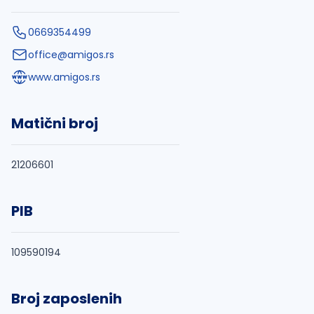
0669354499
office@amigos.rs
www.amigos.rs
Matični broj
21206601
PIB
109590194
Broj zaposlenih