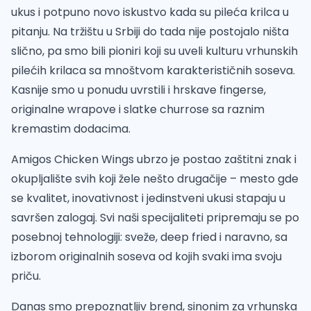
ukus i potpuno novo iskustvo kada su pileća krilca u
pitanju. Na tržištu u Srbiji do tada nije postojalo ništa
slično, pa smo bili pioniri koji su uveli kulturu vrhunskih
pilećih krilaca sa mnoštvom karakterističnih soseva.
Kasnije smo u ponudu uvrstili i hrskave fingerse,
originalne wrapove i slatke churrose sa raznim
kremastim dodacima.
Amigos Chicken Wings ubrzo je postao zaštitni znak i
okupljalište svih koji žele nešto drugačije – mesto gde
se kvalitet, inovativnost i jedinstveni ukusi stapaju u
savršen zalogaj. Svi naši specijaliteti pripremaju se po
posebnoj tehnologiji: sveže, deep fried i naravno, sa
izborom originalnih soseva od kojih svaki ima svoju
priču.
Danas smo prepoznatljiv brend, sinonim za vrhunska