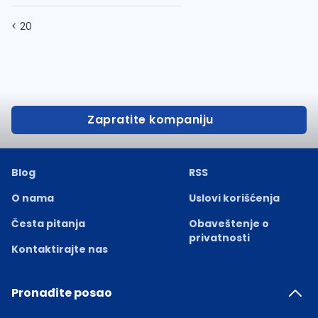
< 20
Zapratite kompaniju
Blog
RSS
O nama
Uslovi korišćenja
Česta pitanja
Obaveštenje o
privatnosti
Kontaktirajte nas
Pronađite posao