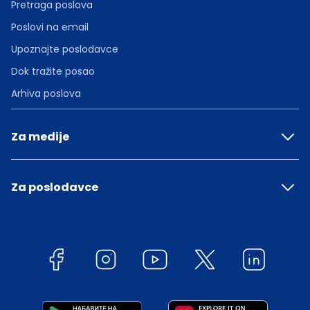
Pretraga poslova
Poslovi na email
Upoznajte poslodavce
Dok tražite posao
Arhiva poslova
Za medije
Za poslodavce