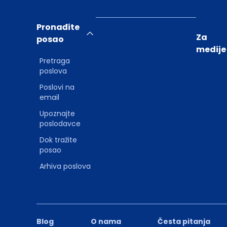
Pronađite
Za
posao
medije
Pretraga
poslova
Poslovi na
email
Upoznajte
poslodavce
Dok tražite
posao
Arhiva poslova
Blog
O nama
Česta pitanja