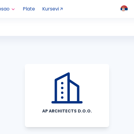
osao
Plate
Kursevi
AP ARCHITECTS D.O.O.