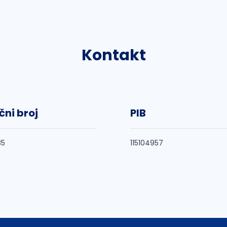
Kontakt
čni broj
PIB
35
115104957