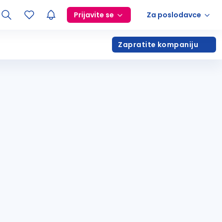
Prijavite se
Za poslodavce
Zapratite kompaniju