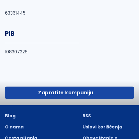
63361445
PIB
108307228
Zapratite kompaniju
Blog
RSS
O nama
Uslovi korišćenja
Česta pitanja
Obaveštenje o