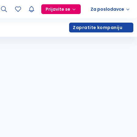
Prijavite se
Za poslodavce
Zapratite kompaniju