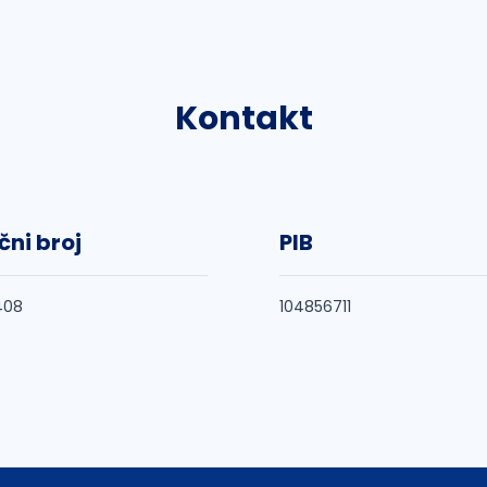
Kontakt
čni broj
PIB
408
104856711