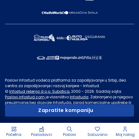
Poslovi Infostud vodeća platforma za zapošljavanje u Srbiji, deo
centra za zapošljavanje i razvoj karijere - Infostud.
©
Infostud rešenja d.o.o. Subotica
, 2000 -
2026
. Sadržaj sajta
Poslovi.infostud.com
je vlasništvo
Infostuda
. Zabranjeno je njegovo
preuzimanje bez dozvole
Infostuda
, zarad komercijalne upotrebe ili
u druge svrhe, osim za lične potrebe posetilaca sajta.
Uslovi
Zapratite kompaniju
korišćenja.
Početna
Poslodavci
Poslovi
Sačuvano
Moj nalog