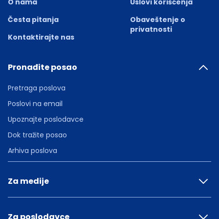
O nama
Uslovi korišćenja
Česta pitanja
Obaveštenje o
privatnosti
Kontaktirajte nas
Pronađite posao
Pretraga poslova
Poslovi na email
Upoznajte poslodavce
Dok tražite posao
Arhiva poslova
Za medije
Za poslodavce