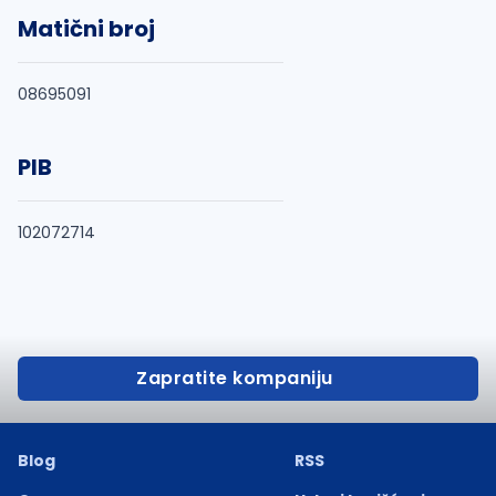
Matični broj
08695091
PIB
102072714
Zapratite kompaniju
Blog
RSS