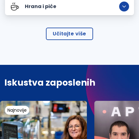
Hrana i piće
Učitajte više
Iskustva zaposlenih
Najnovije