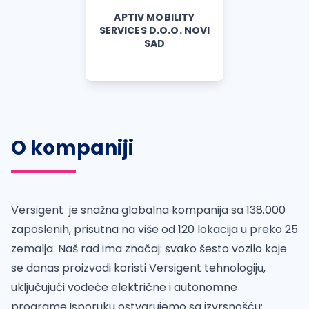
APTIV MOBILITY
SERVICES D.O.O. NOVI
SAD
O kompaniji
Versigent je snažna globalna kompanija sa 138.000
zaposlenih, prisutna na više od 120 lokacija u preko 25
zemalja. Naš rad ima značaj: svako šesto vozilo koje
se danas proizvodi koristi Versigent tehnologiju,
uključujući vodeće električne i autonomne
programe.Isporuku ostvarujemo sa izvrsnošću: