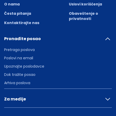
O nama
Uslovi korišćenja
Česta pitanja
Obaveštenje o
privatnosti
Kontaktirajte nas
Pronađite posao
Pretraga poslova
Poslovi na email
Upoznajte poslodavce
Dok tražite posao
Arhiva poslova
Za medije