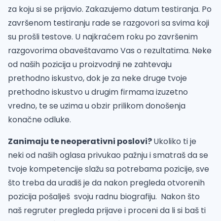
za koju si se prijavio. Zakazujemo datum testiranja. Po
završenom testiranju rade se razgovori sa svima koji
su prošli testove. U najkraćem roku po završenim
razgovorima obaveštavamo Vas o rezultatima. Neke
od naših pozicija u proizvodnji ne zahtevaju
prethodno iskustvo, dok je za neke druge tvoje
prethodno iskustvo u drugim firmama izuzetno
vredno, te se uzima u obzir prilikom donošenja
konačne odluke.
Zanimaju te neoperativni poslovi?
Ukoliko ti je
neki od naših oglasa privukao pažnju i smatraš da se
tvoje kompetencije slažu sa potrebama pozicije, sve
što treba da uradiš je da nakon pregleda otvorenih
pozicija pošalješ svoju radnu biografiju. Nakon što
naš regruter pregleda prijave i proceni da li si baš ti