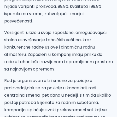
hiljade varijanti proizvoda, 99,9% kvaliteta i 99,9%
isporuka na vreme, zahvaljujući znanju i
posvećenosti.
Versigent ulaže u svoje zaposlene, omogućavajući
stalno usavršavanje tehničkih veština, kroz
konkurentne radne uslove i dinamičnu radnu
atmosferu. Zaposleni u kompaniji imaju priliku da
rade u tehnološki razvijenom i opremljenom prostoru
sa najnovijom opremom.
Rad je organizovan u tri smene za pozicije u
proizvodnji,dok se za pozicije u kancelariji radi
centralna smena, pet dana u nedelji, s tim da ukoliko
postoji potreba klijenata za radnim subotama,
kompanija isplaćuje svaki prekovremeni sat koji se