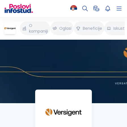
O
Oglasi
Beneficije
Iskust
kompaniji