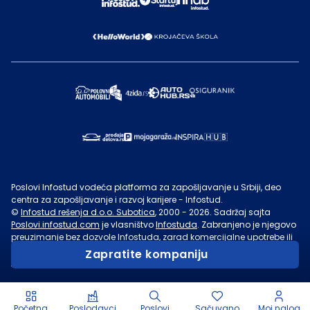
Poslovi Infostud vodeća platforma za zapošljavanje u Srbiji, deo
centra za zapošljavanje i razvoj karijere - Infostud.
©
Infostud rešenja d.o.o. Subotica
, 2000 -
2026
. Sadržaj sajta
Poslovi.infostud.com
je vlasništvo
Infostuda
. Zabranjeno je njegovo
preuzimanje bez dozvole
Infostuda
, zarad komercijalne upotrebe ili
u druge svrhe, osim za lične potrebe posetilaca sajta.
Uslovi
Zapratite kompaniju
korišćenja.
Početna
Poslodavci
Poslovi
Sačuvano
Moj nalog