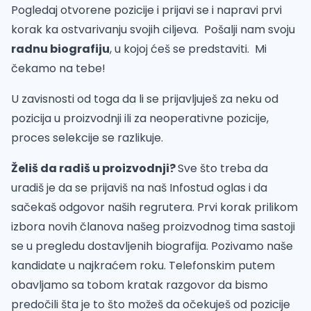
Pogledaj otvorene pozicije i prijavi se i napravi prvi
korak ka ostvarivanju svojih ciljeva. Pošalji nam svoju
radnu biografiju
, u kojoj ćeš se predstaviti. Mi
čekamo na tebe!
U zavisnosti od toga da li se prijavljuješ za neku od
pozicija u proizvodnji ili za neoperativne pozicije,
proces selekcije se razlikuje.
Želiš da radiš u proizvodnji?
Sve što treba da
uradiš je da se prijaviš na naš Infostud oglas i da
sačekaš odgovor naših regrutera. Prvi korak prilikom
izbora novih članova našeg proizvodnog tima sastoji
se u pregledu dostavljenih biografija. Pozivamo naše
kandidate u najkraćem roku. Telefonskim putem
obavljamo sa tobom kratak razgovor da bismo
predočili šta je to što možeš da očekuješ od pozicije