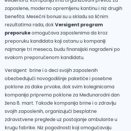
evidentira. Kompanija ima organizovani prevoz za
zaposlene, moderno opremljenu kantinu i niz drugih
benefita. Mesečni bonusi su u skladu sa ličnim
rezultatima rada, dok
Versigent program
preporuke
omogućava zaposlenima da kroz
preporuku kandidata koji ostanu u kompaniji
najmanje tri meseca, budu finansijski nagrađeni po
svakom preporučenom kandidatu.
Versigent brine i o deci svojih zaposlenih
obezbeđujući novogodišnje paketiće i posebne
poklone za đake prvake, dok svim koleginicama
kompanija priprema poklone za Međunarodni dan
žena 8. mart. Takođe kompanija brine i o zdravlju
svojih zaposlenih, organizujući besplatne
zdravstvene preglede uz postojanje ambulante u
krugu fabrike. Niz pogodnosti koji omogućavaju