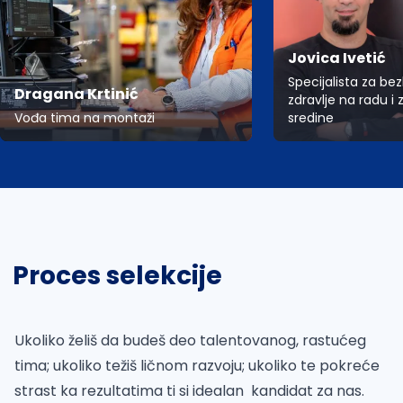
Jovica Ivetić
Specijalista za be
Dragana Krtinić
zdravlje na radu i 
Vođa tima na montaži
sredine
Proces selekcije
Ukoliko želiš da budeš deo talentovanog, rastućeg
tima; ukoliko težiš ličnom razvoju; ukoliko te pokreće
strast ka rezultatima ti si idealan kandidat za nas.