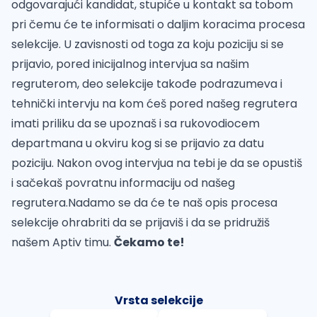
odgovarajući kandidat, stupiće u kontakt sa tobom
pri čemu će te informisati o daljim koracima procesa
selekcije. U zavisnosti od toga za koju poziciju si se
prijavio, pored inicijalnog intervjua sa našim
regruterom, deo selekcije takođe podrazumeva i
tehnički intervju na kom ćeš pored našeg regrutera
imati priliku da se upoznaš i sa rukovodiocem
departmana u okviru kog si se prijavio za datu
poziciju. Nakon ovog intervjua na tebi je da se opustiš
i sačekaš povratnu informaciju od našeg
regrutera.Nadamo se da će te naš opis procesa
selekcije ohrabriti da se prijaviš i da se pridružiš
našem Aptiv timu.
Čekamo te!
Vrsta selekcije