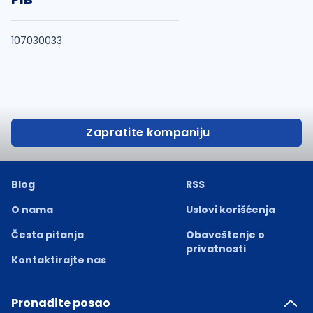
107030033
Zapratite kompaniju
Blog
RSS
O nama
Uslovi korišćenja
Česta pitanja
Obaveštenje o
privatnosti
Kontaktirajte nas
Pronađite posao