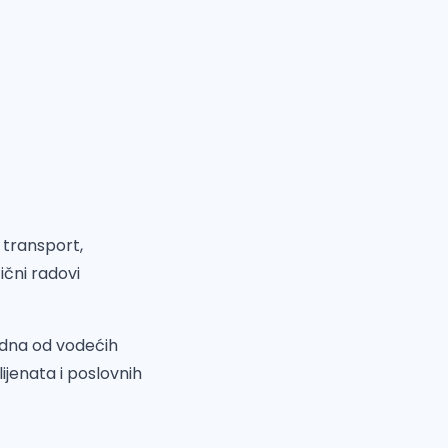
 transport,
ični radovi
edna od vodećih
ijenata i poslovnih