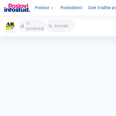
Poslovi
Poslodavci
Dok tražite p
O
Kontakt
kompaniji