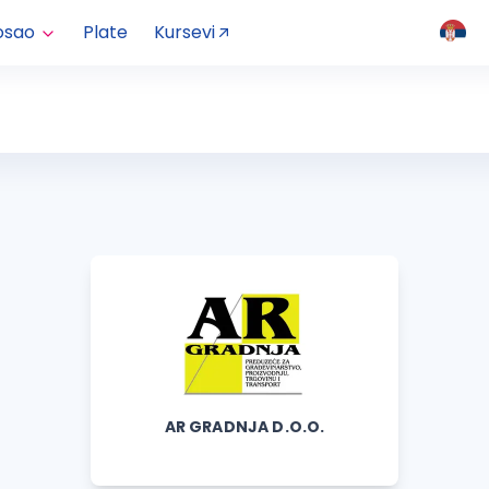
osao
Plate
Kursevi
AR GRADNJA D.O.O.