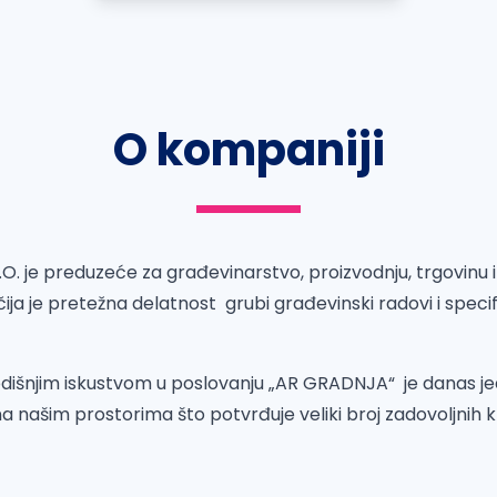
O kompaniji
 je preduzeće za građevinarstvo, proizvodnju, trgovinu i
 čija je pretežna delatnost grubi građevinski radovi i specif
odišnjim iskustvom u poslovanju „AR GRADNJA“ je danas j
na našim prostorima što potvrđuje veliki broj zadovoljnih kl