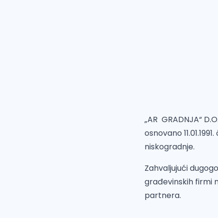
„AR GRADNJA“ D.O.O.
osnovano 11.01.1991.
niskogradnje.
Zahvaljujući dugog
građevinskih firmi 
partnera.