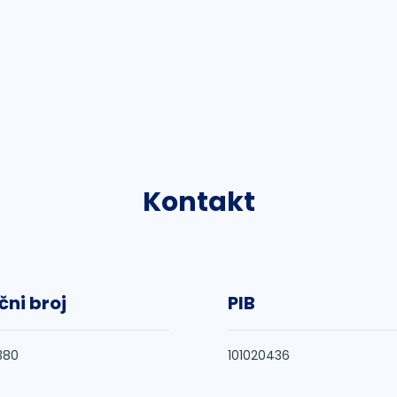
Kontakt
čni broj
PIB
380
101020436