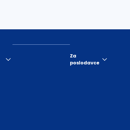
Za
poslodavce