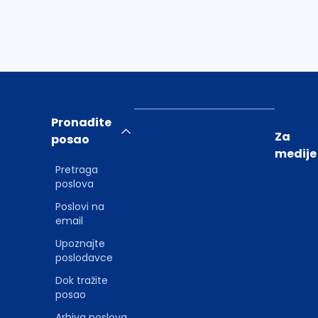
Pronađite
Za
posao
medije
Pretraga
poslova
Poslovi na
email
Upoznajte
poslodavce
Dok tražite
posao
Arhiva poslova