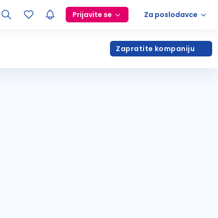
Prijavite se
Za poslodavce
Zapratite kompaniju