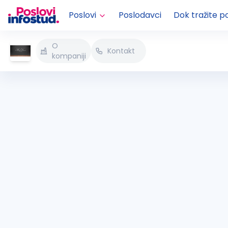
Poslovi
Poslodavci
Dok tražite p
O
Kontakt
kompaniji