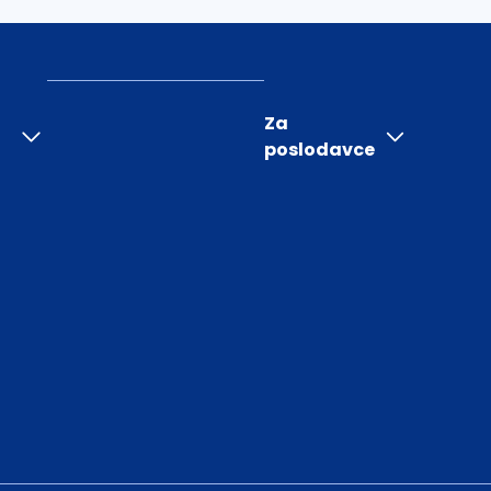
Za
poslodavce