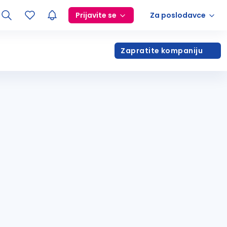
Prijavite se
Za poslodavce
Zapratite kompaniju