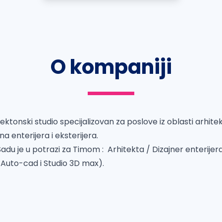
O kompaniji
ktonski studio specijalizovan za poslove iz oblasti arhit
na enterijera i eksterijera.
du je u potrazi za Timom : Arhitekta / Dizajner enterijer
 Auto-cad i Studio 3D max).