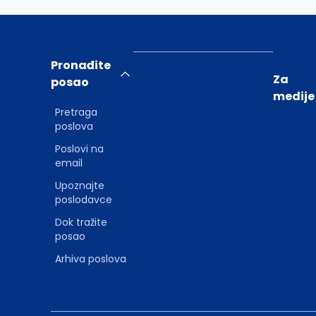
Pronađite
Za
posao
medije
Pretraga
poslova
Poslovi na
email
Upoznajte
poslodavce
Dok tražite
posao
Arhiva poslova