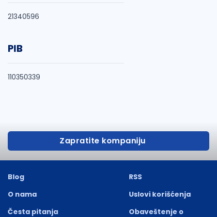
21340596
PIB
110350339
Zapratite kompaniju
Blog
RSS
O nama
Uslovi korišćenja
Česta pitanja
Obaveštenje o