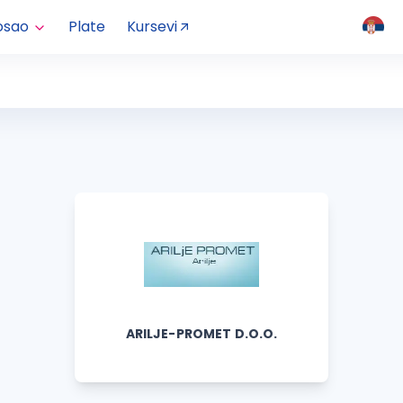
osao
Plate
Kursevi
ARILJE-PROMET D.O.O.