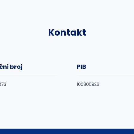
Kontakt
čni broj
PIB
073
100800926