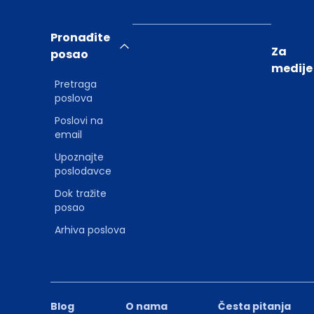
Pronađite
Za
posao
medije
Pretraga
poslova
Poslovi na
email
Upoznajte
poslodavce
Dok tražite
posao
Arhiva poslova
Blog
O nama
Česta pitanja