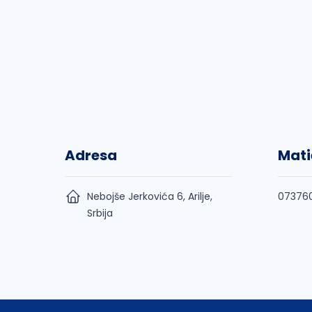
Adresa
Mati
Nebojše Jerkovića 6, Arilje,
07376
Srbija