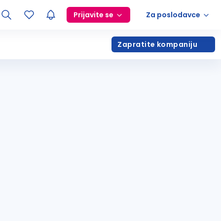
Prijavite se
Za poslodavce
Zapratite kompaniju