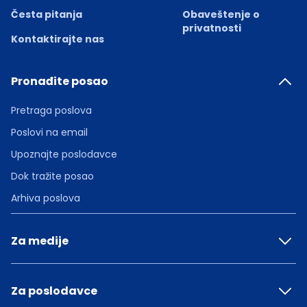
Česta pitanja
Obaveštenje o
privatnosti
Kontaktirajte nas
Pronađite posao
Pretraga poslova
Poslovi na email
Upoznajte poslodavce
Dok tražite posao
Arhiva poslova
Za medije
Za poslodavce