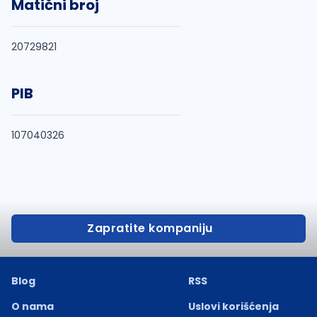
Matični broj
20729821
PIB
107040326
Zapratite kompaniju
Blog
RSS
O nama
Uslovi korišćenja