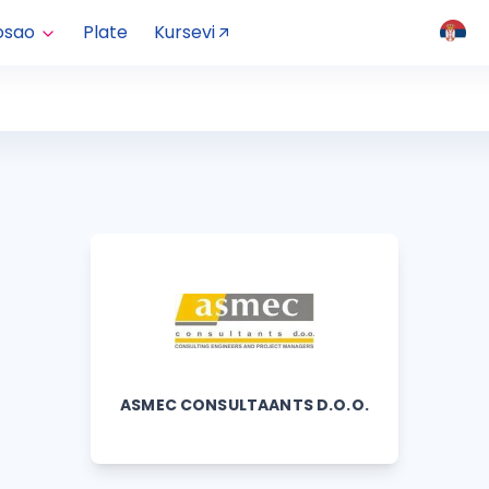
osao
Plate
Kursevi
ASMEC CONSULTAANTS D.O.O.