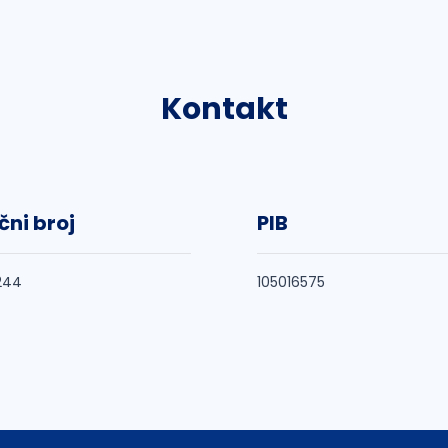
Kontakt
čni broj
PIB
244
105016575