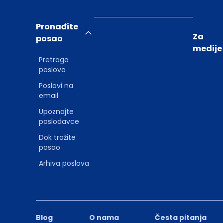
Pronađite
Za
posao
medije
Pretraga
poslova
Poslovi na
email
Upoznajte
poslodavce
Dok tražite
posao
Arhiva poslova
Blog
O nama
Česta pitanja