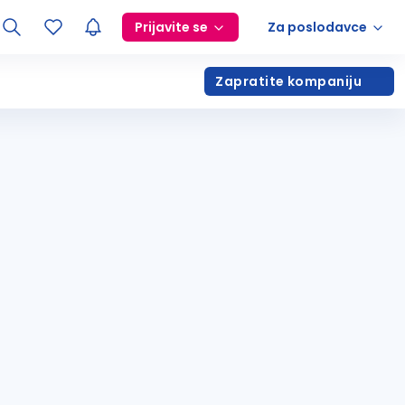
Prijavite se
Za poslodavce
Zapratite kompaniju