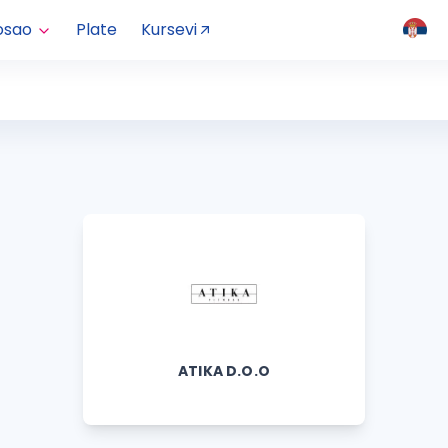
osao
Plate
Kursevi
ATIKA D.O.O