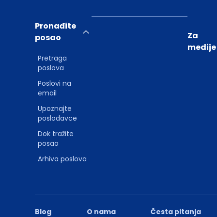
Pronađite
Za
posao
medije
Pretraga
poslova
Poslovi na
email
Upoznajte
poslodavce
Dok tražite
posao
Arhiva poslova
Blog
O nama
Česta pitanja