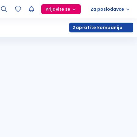
Prijavite se
Za poslodavce
Zapratite kompaniju