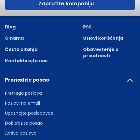
Zapratite kompaniju
Blog
RSS
O nama
Uslovi korišćenja
Česta pitanja
Obaveštenje o
privatnosti
Kontaktirajte nas
Pronađite posao
Pretraga poslova
Poslovi na email
Upoznajte poslodavce
Dok tražite posao
Arhiva poslova