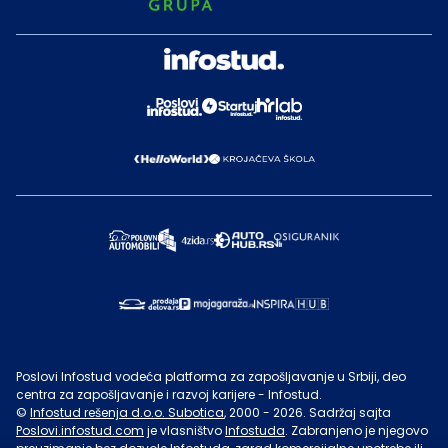
Poslovi Infostud vodeća platforma za zapošljavanje u Srbiji, deo
centra za zapošljavanje i razvoj karijere - Infostud.
©
Infostud rešenja d.o.o. Subotica
, 2000 -
2026
. Sadržaj sajta
Poslovi.infostud.com
je vlasništvo
Infostuda
. Zabranjeno je njegovo