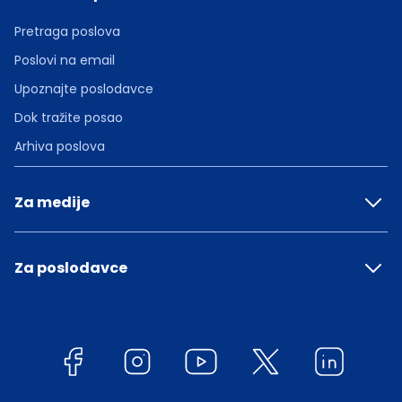
Pretraga poslova
Poslovi na email
Upoznajte poslodavce
Dok tražite posao
Arhiva poslova
Za medije
Za poslodavce