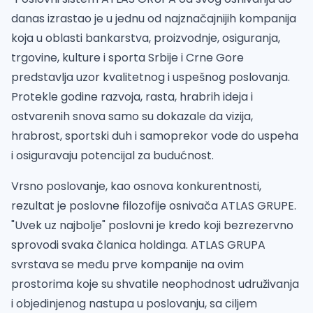
danas izrastao je u jednu od najznačajnijih kompanija
koja u oblasti bankarstva, proizvodnje, osiguranja,
trgovine, kulture i sporta Srbije i Crne Gore
predstavlja uzor kvalitetnog i uspešnog poslovanja.
Protekle godine razvoja, rasta, hrabrih ideja i
ostvarenih snova samo su dokazale da vizija,
hrabrost, sportski duh i samoprekor vode do uspeha
i osiguravaju potencijal za budućnost.
Vrsno poslovanje, kao osnova konkurentnosti,
rezultat je poslovne filozofije osnivača ATLAS GRUPE.
"Uvek uz najbolje" poslovni je kredo koji bezrezervno
sprovodi svaka članica holdinga. ATLAS GRUPA
svrstava se među prve kompanije na ovim
prostorima koje su shvatile neophodnost udruživanja
i objedinjenog nastupa u poslovanju, sa ciljem