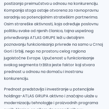
postizanja preimućstva u odnosu na konkurenciju.
Kompanija stoga ostaje otvorena za ravnopravnu
saradnju sa potencijalnim strateškim partnerima.
Osim strareške aktivnosti, koja određuje poslovnu
politiku svake od njenih članica, tajna uspešnog
privređivanja ATLAS GRUPE leži u detaljnim
poznavanju funkcionisanja privrede na samo u Crnoj
Gori i Srbiji, nego na prostoru celog ragiona
jugoistočne Evrope. Upućenost u funkcionisanje
svakog segmenta tržišta jeste faktor koji stvara
prednost u odnosu na domaću i inostranu
konkurenciju.
Prednost predstavlja i investiranje u potencijale
holdinga-ATLAS GRUPA aktivno i značajno ulaže u
modernizaciju tehnologije i proizvodnih programa