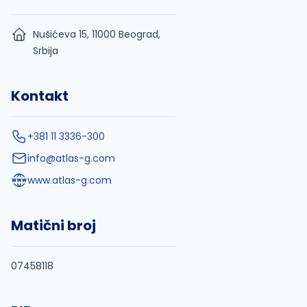
Nušićeva 15, 11000 Beograd,
Srbija
Kontakt
+381 11 3336-300
info@atlas-g.com
www.atlas-g.com
Matični broj
07458118