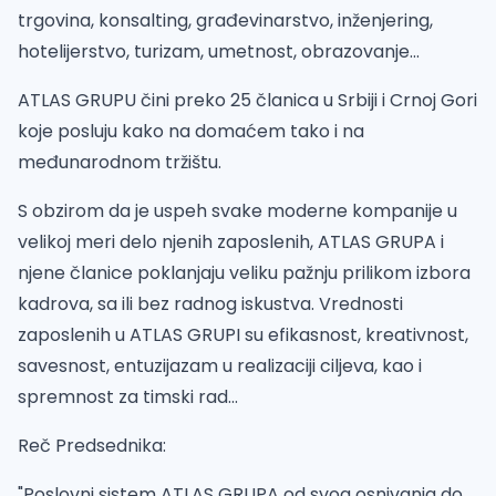
trgovina, konsalting, građevinarstvo, inženjering,
hotelijerstvo, turizam, umetnost, obrazovanje...
ATLAS GRUPU čini preko 25 članica u Srbiji i Crnoj Gori
koje posluju kako na domaćem tako i na
međunarodnom tržištu.
S obzirom da je uspeh svake moderne kompanije u
velikoj meri delo njenih zaposlenih, ATLAS GRUPA i
njene članice poklanjaju veliku pažnju prilikom izbora
kadrova, sa ili bez radnog iskustva. Vrednosti
zaposlenih u ATLAS GRUPI su efikasnost, kreativnost,
savesnost, entuzijazam u realizaciji ciljeva, kao i
spremnost za timski rad...
Reč Predsednika:
"Poslovni sistem ATLAS GRUPA od svog osnivanja do