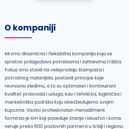
O kompaniji
Mi smo dinamična i fleksibilna kompanija koja se
spretno prilagođava potrebama i zahtevima tržišta.
Fokus smo stavili na veleprodaju štampača i
potrošnog materijala, postavili principe koje
revnosno sledimo, a to su optimalan i kontinuirani
kvalitet proizvoda i usluga, kao i tehnička, logistička i
marketinška podrška koju obezbeđujemo svojim
kupcima. Visoko profesionalan menadžment
formirao je tim koji poseduje znanje i iskustvo i kome
veruje preko 600 poslovnih partnera u Srbiji i regionu.