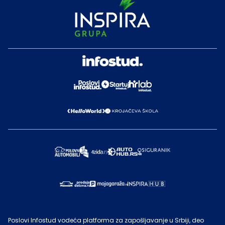
Poslovi Infostud vodeća platforma za zapošljavanje u Srbiji, deo