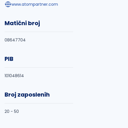
www.atompartner.com
Matični broj
08647704
PIB
101048614
Broj zaposlenih
20 - 50