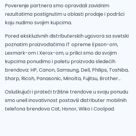
Poverenje partnera smo opravdali zavidnim
rezultatima postignutim u oblasti prodaje i podršci
koju nudimo svojim kupcima.
Pored ekskluzivnih distributerskih ugovora sa svetski
poznatim proizvođačima IT opreme Epson-om,
Lexmark-om i Xerox-om, u prilici smo da svojim
kupcima ponudimo i paletu proizvoda sledećih
brendova: HP, Canon, Samsung, Dell, Philips, Toshiba,
Sharp, Ricoh, Panasonic, Minolta, Fujitsu, Brother…
Osluškujući i prateći tržišne trendove u svoju ponudu
smo uneli inovativnost postavši distributer mobilnih
telefona brendova Cat, Honor, Wiko i Coolpad.