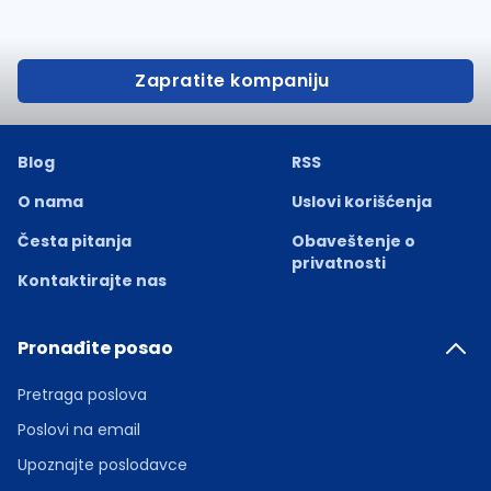
Zapratite kompaniju
Blog
RSS
O nama
Uslovi korišćenja
Česta pitanja
Obaveštenje o
privatnosti
Kontaktirajte nas
Pronađite posao
Pretraga poslova
Poslovi na email
Upoznajte poslodavce