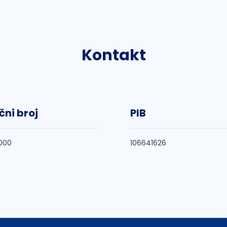
Kontakt
čni broj
PIB
000
106641626