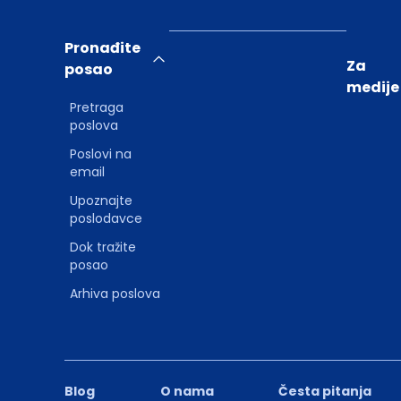
Pronađite
Za
posao
medije
Pretraga
poslova
Poslovi na
email
Upoznajte
poslodavce
Dok tražite
posao
Arhiva poslova
Blog
O nama
Česta pitanja