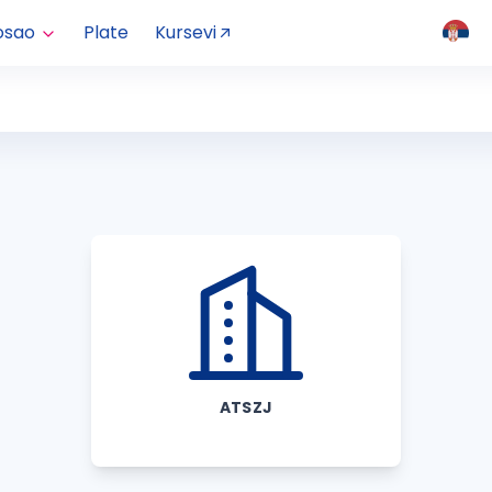
osao
Plate
Kursevi
ATSZJ