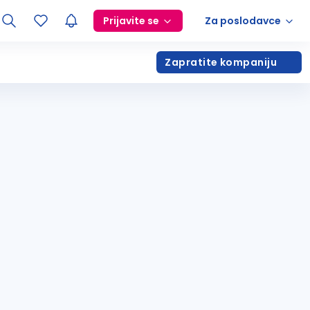
Prijavite se
Za poslodavce
Zapratite kompaniju