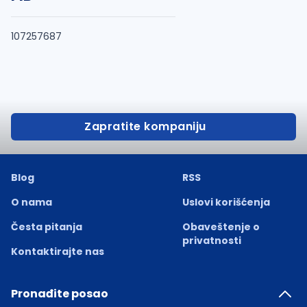
107257687
Zapratite kompaniju
Blog
RSS
O nama
Uslovi korišćenja
Česta pitanja
Obaveštenje o
privatnosti
Kontaktirajte nas
Pronađite posao