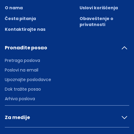
O nama
Uslovi korišćenja
Česta pitanja
Obaveštenje o
privatnosti
Kontaktirajte nas
Pronađite posao
Pretraga poslova
Poslovi na email
Upoznajte poslodavce
Dok tražite posao
Arhiva poslova
Za medije