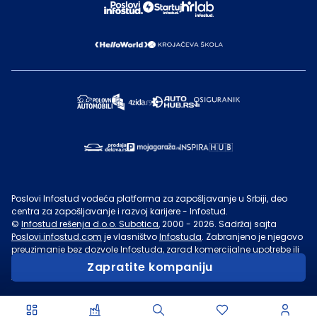
Poslovi Infostud vodeća platforma za zapošljavanje u Srbiji, deo
centra za zapošljavanje i razvoj karijere - Infostud.
©
Infostud rešenja d.o.o. Subotica
, 2000 -
2026
. Sadržaj sajta
Poslovi.infostud.com
je vlasništvo
Infostuda
. Zabranjeno je njegovo
preuzimanje bez dozvole
Infostuda
, zarad komercijalne upotrebe ili
u druge svrhe, osim za lične potrebe posetilaca sajta.
Uslovi
Zapratite kompaniju
korišćenja.