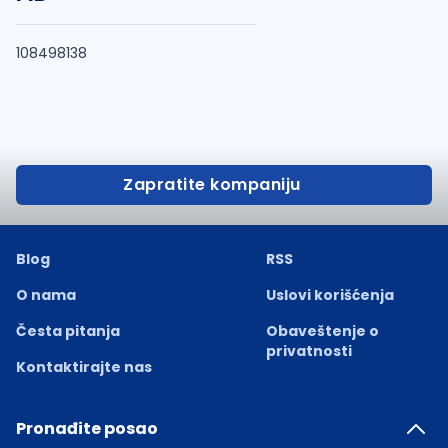
108498138
Zapratite kompaniju
Blog
RSS
O nama
Uslovi korišćenja
Česta pitanja
Obaveštenje o
privatnosti
Kontaktirajte nas
Pronađite posao