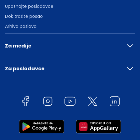
Upoznajte poslodavce
Dok tražite posao
Arhiva poslova
Za medije
Za poslodavce