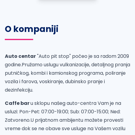
O kompaniji
Auto centar
"Auto pit stop" počeo je sa radom 2009
godine.Pružamo uslugu vulkanizacije, detaljnog pranja
putničkog, kombi i kamionskog programa, poliranje
vozila i farova, voskiranje, dubinsko pranje i
dezinfekciju.
Caffe bar
u sklopu našeg auto-centra Vam je na
usluzi: Pon-Pet: 07:00-19:00; Sub: 07:00-15:00; Ned:
Zatvoreno.U prijatnom ambijentu možete provesti
vreme dok se ne obave sve usluge na Vašem vozilu