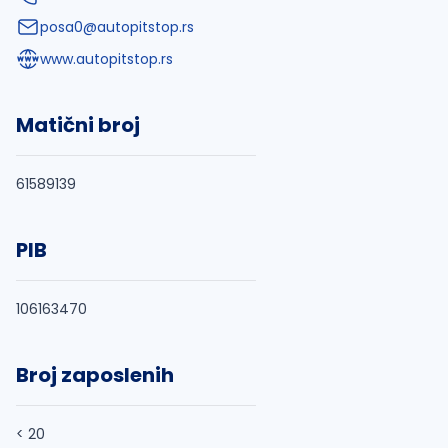
posa0@autopitstop.rs
www.autopitstop.rs
Matični broj
61589139
PIB
106163470
Broj zaposlenih
< 20