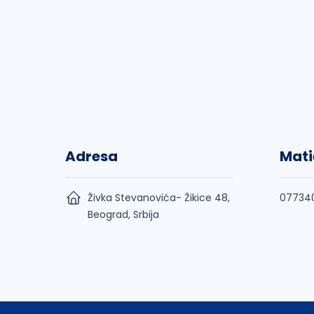
Adresa
Mati
Živka Stevanovića- Žikice 48,
07734
Beograd, Srbija