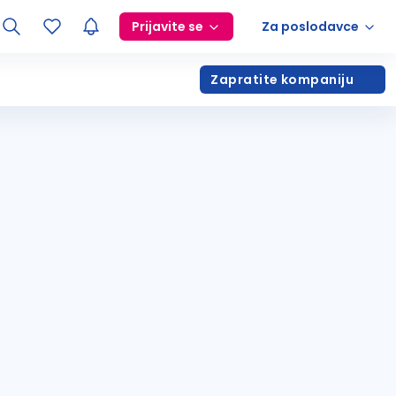
Prijavite se
Za poslodavce
Zapratite kompaniju