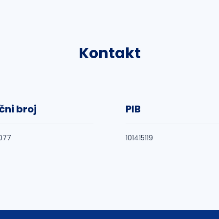
Kontakt
čni broj
PIB
077
101415119