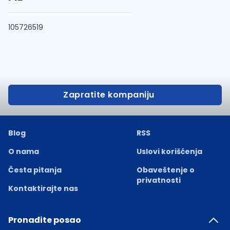
105726519
Zapratite kompaniju
Blog
RSS
O nama
Uslovi korišćenja
Česta pitanja
Obaveštenje o
privatnosti
Kontaktirajte nas
Pronađite posao