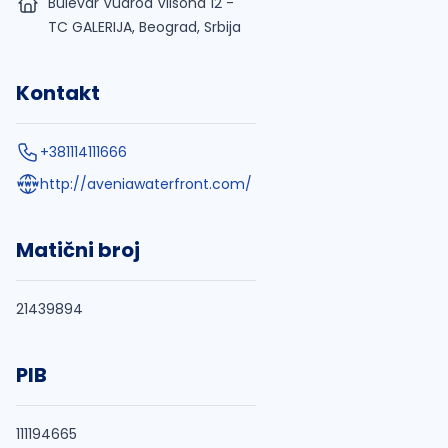
Bulevar Vudroa Vilsona 12 -
TC GALERIJA, Beograd, Srbija
Kontakt
+381114111666
http://aveniawaterfront.com/
Matični broj
21439894
PIB
111194665