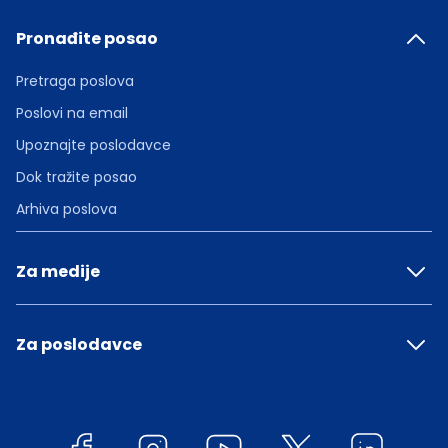
Pronađite posao
Pretraga poslova
Poslovi na email
Upoznajte poslodavce
Dok tražite posao
Arhiva poslova
Za medije
Za poslodavce