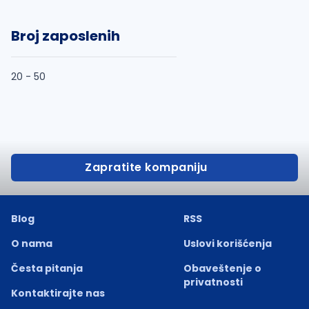
Broj zaposlenih
20 - 50
Zapratite kompaniju
Blog
RSS
O nama
Uslovi korišćenja
Česta pitanja
Obaveštenje o
privatnosti
Kontaktirajte nas