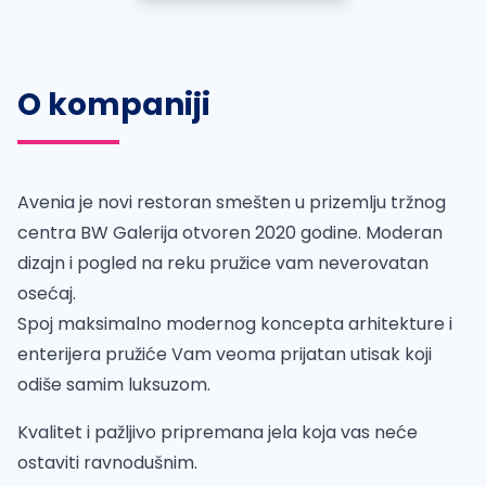
O kompaniji
Avenia je novi restoran smešten u prizemlju tržnog
centra BW Galerija otvoren 2020 godine. Moderan
dizajn i pogled na reku pružice vam neverovatan
osećaj.
Spoj maksimalno modernog koncepta arhitekture i
enterijera pružiće Vam veoma prijatan utisak koji
odiše samim luksuzom.
Kvalitet i pažljivo pripremana jela koja vas neće
ostaviti ravnodušnim.