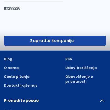
110293228
Zapratite kompaniju
Blog
RSS
O nama
Uslovi korišćenja
Česta pitanja
Obaveštenje o
privatnosti
Kontaktirajte nas
Pronađite posao