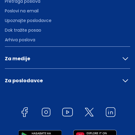
Pretraga poslova
Poslovi na email
Upoznajte poslodavce
Dok tražite posao
Arhiva poslova
Za medije
Za poslodavce