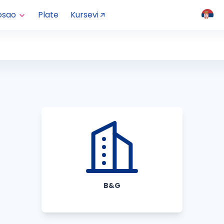
osao
Plate
Kursevi
B&G