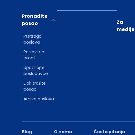
Pronađite
Za
posao
medije
Pretraga
poslova
Poslovi na
email
Upoznajte
poslodavce
Dok tražite
posao
Arhiva poslova
Blog
O nama
Česta pitanja