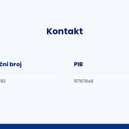
Kontakt
čni broj
PIB
783
111787848