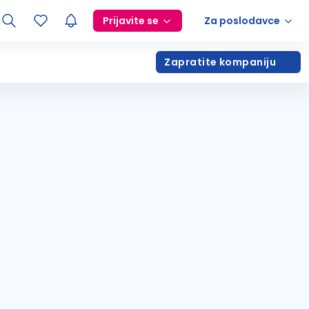
Prijavite se
Za poslodavce
Zapratite kompaniju