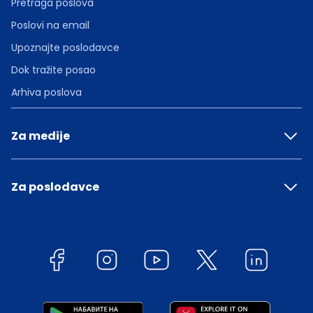
Pretraga poslova
Poslovi na email
Upoznajte poslodavce
Dok tražite posao
Arhiva poslova
Za medije
Za poslodavce