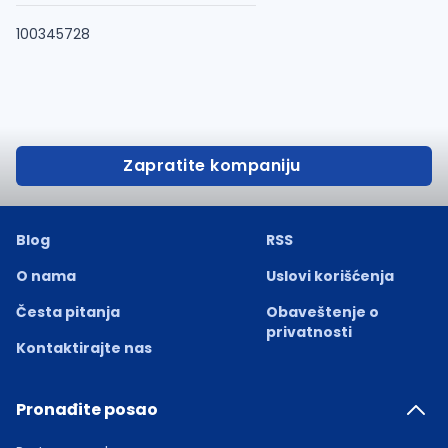
100345728
Zapratite kompaniju
Blog
RSS
O nama
Uslovi korišćenja
Česta pitanja
Obaveštenje o
privatnosti
Kontaktirajte nas
Pronađite posao