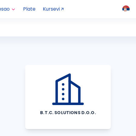
osao
Plate
Kursevi
B.T.C. SOLUTIONS D.O.O.