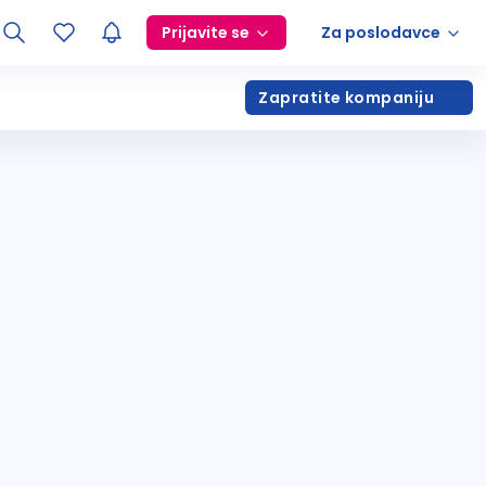
Prijavite se
Za poslodavce
Zapratite kompaniju