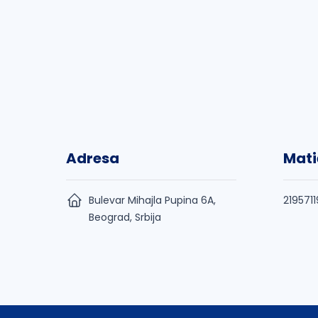
Adresa
Mati
Bulevar Mihajla Pupina 6A,
2195711
Beograd, Srbija