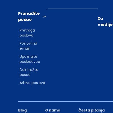
Pronađite
Za
posao
medije
Pretraga
poslova
Poslovi na
email
Upoznajte
poslodavce
Dok tražite
posao
Arhiva poslova
Blog
O nama
Česta pitanja