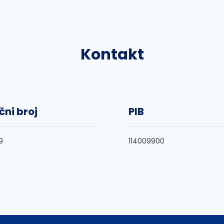
Kontakt
čni broj
PIB
9
114009900