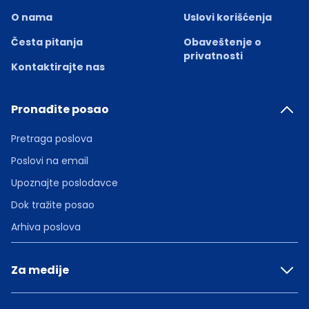
O nama
Uslovi korišćenja
Česta pitanja
Obaveštenje o
privatnosti
Kontaktirajte nas
Pronađite posao
Pretraga poslova
Poslovi na email
Upoznajte poslodavce
Dok tražite posao
Arhiva poslova
Za medije