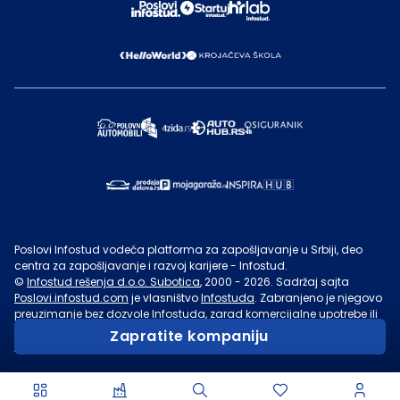
Poslovi Infostud vodeća platforma za zapošljavanje u Srbiji, deo
centra za zapošljavanje i razvoj karijere - Infostud.
©
Infostud rešenja d.o.o. Subotica
, 2000 -
2026
. Sadržaj sajta
Poslovi.infostud.com
je vlasništvo
Infostuda
. Zabranjeno je njegovo
preuzimanje bez dozvole
Infostuda
, zarad komercijalne upotrebe ili
u druge svrhe, osim za lične potrebe posetilaca sajta.
Uslovi
Zapratite kompaniju
korišćenja.