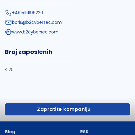
+4915151196220
boris@b2cybersec.com
www.b2cybersec.com
Broj zaposlenih
< 20
Zapratite kompaniju
Blog
RSS