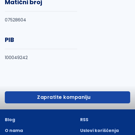
Matični broj
07528604
PIB
100049242
Zapratite kompaniju
Blog
RSS
O nama
Uslovi korišćenja