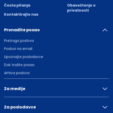
Česta pitanja
Obaveštenje o
privatnosti
Kontaktirajte nas
Pronađite posao
Pretraga poslova
Poslovi na email
Upoznajte poslodavce
Dok tražite posao
Arhiva poslova
Za medije
Za poslodavce