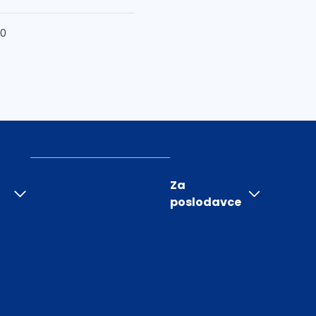
50
Za
poslodavce