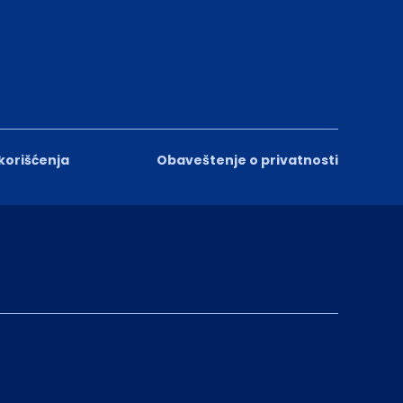
 korišćenja
Obaveštenje o privatnosti