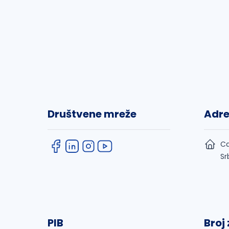
Društvene mreže
Adr
Ca
Sr
PIB
Broj