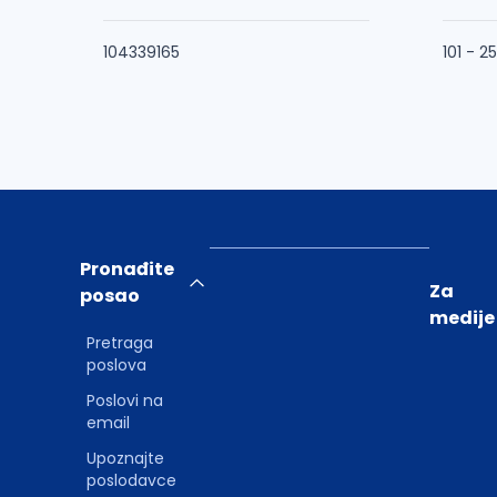
104339165
101 - 2
Pronađite
Za
posao
medije
Pretraga
poslova
Poslovi na
email
Upoznajte
poslodavce