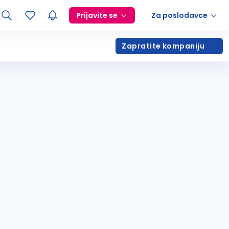
Prijavite se
Za poslodavce
Zapratite kompaniju