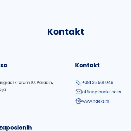
Kontakt
esa
Kontakt
rigradski drum 10, Paraćin,
+381 35 561 049
bija
office@naeks.co.rs
www.naeks.rs
 zaposlenih