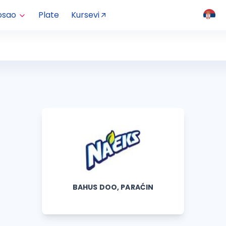
osao
Plate
Kursevi
BAHUS DOO, PARAĆIN