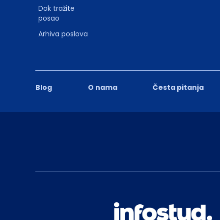
Dok tražite
posao
Arhiva poslova
Blog
O nama
Česta pitanja