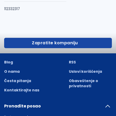
112332317
Zapratite kompaniju
Blog
RSS
O nama
Uslovi korišćenja
Česta pitanja
Obaveštenje o
privatnosti
Kontaktirajte nas
Pronađite posao