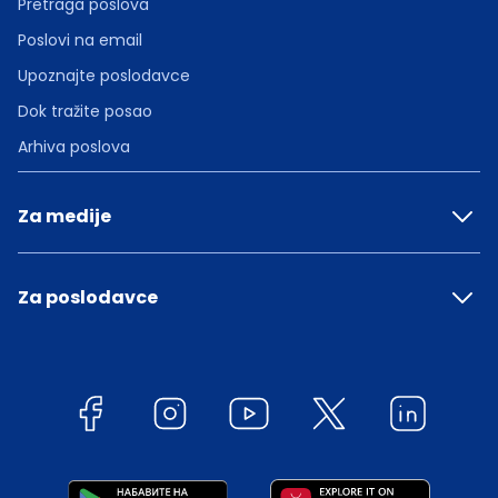
Pretraga poslova
Poslovi na email
Upoznajte poslodavce
Dok tražite posao
Arhiva poslova
Za medije
Za poslodavce