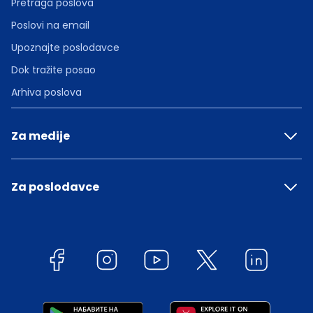
Pretraga poslova
Poslovi na email
Upoznajte poslodavce
Dok tražite posao
Arhiva poslova
Za medije
Za poslodavce