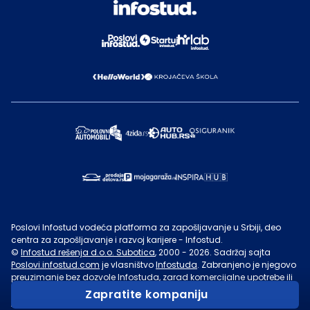
Poslovi Infostud vodeća platforma za zapošljavanje u Srbiji, deo
centra za zapošljavanje i razvoj karijere - Infostud.
©
Infostud rešenja d.o.o. Subotica
, 2000 -
2026
. Sadržaj sajta
Poslovi.infostud.com
je vlasništvo
Infostuda
. Zabranjeno je njegovo
preuzimanje bez dozvole
Infostuda
, zarad komercijalne upotrebe ili
u druge svrhe, osim za lične potrebe posetilaca sajta.
Uslovi
Zapratite kompaniju
korišćenja.