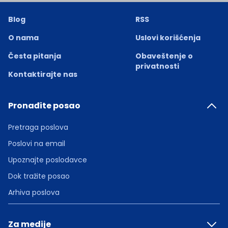
Blog
RSS
O nama
Uslovi korišćenja
Česta pitanja
Obaveštenje o
privatnosti
Kontaktirajte nas
Pronađite posao
Pretraga poslova
Poslovi na email
Upoznajte poslodavce
Dok tražite posao
Arhiva poslova
Za medije