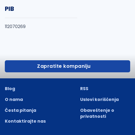
PIB
112070269
Zapratite kompaniju
Blog
RSS
O nama
Uslovi korišćenja
Česta pitanja
Obaveštenje o
privatnosti
Kontaktirajte nas